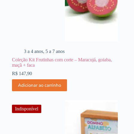
3 a 4 anos
,
5 a 7 anos
Coleção Kit Frutinhas com corte – Maracujá, goiaba,
maçã + faca
R$
147,90
Adicionar ao carrinho
Indisponível