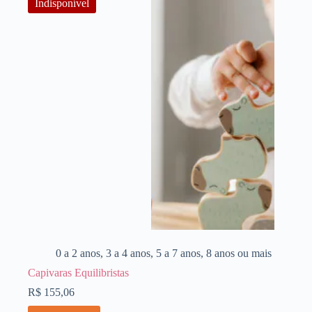
Indisponível
0 a 2 anos
,
3 a 4 anos
,
5 a 7 anos
,
8 anos ou mais
Capivaras Equilibristas
R$
155,06