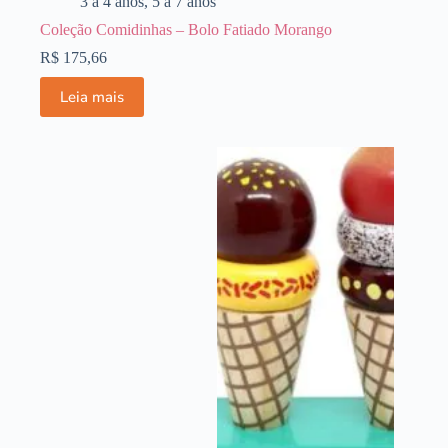
3 a 4 anos
,
5 a 7 anos
Coleção Comidinhas – Bolo Fatiado Morango
R$
175,66
Leia mais