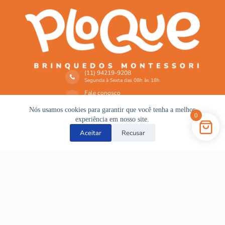
(11) 94219-9208
Segunda à Sexta das 08h às 18h​
Fale conosco
contato@ploque.com.br
Nós usamos cookies para garantir que você tenha a melhor
0
experiência em nosso site.
Aceitar
Recusar
Institucional
Quem Somos
Termos & Condições
Política de Privacidade
Política de Reembolso e Devoluções